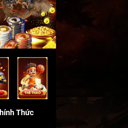
hính Thức