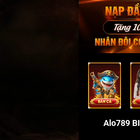
Alo789 B