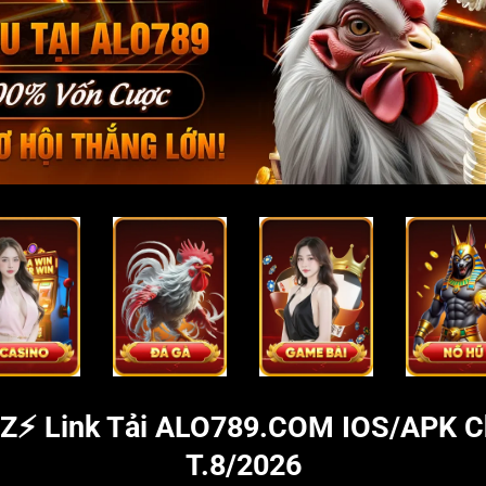
IZ⚡️ Link Tải ALO789.COM IOS/APK C
T.8/2026