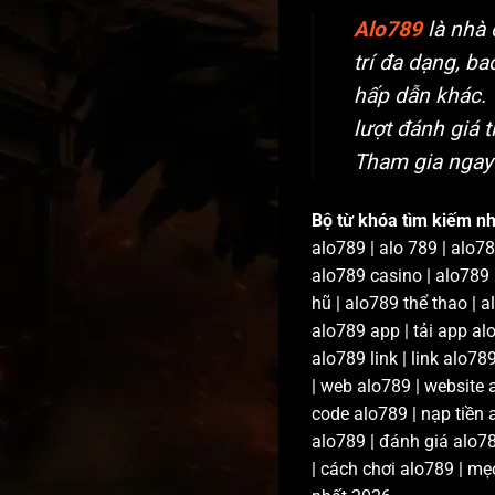
Alo789
là nhà c
trí đa dạng,
bao
hấp dẫn khác
.
lượt đánh giá t
Tham gia ngay
Bộ từ khóa tìm kiếm nh
alo789 | alo 789 | alo7
alo789 casino | alo789 
hũ | alo789 thể thao | 
alo789 app | tải app al
alo789 link | link alo78
| web alo789 | website 
code alo789 | nạp tiền 
alo789 | đánh giá alo78
| cách chơi alo789 | mẹ