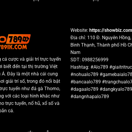
Website:
https://showbiz.com
Địa chỉ: 110 Đ. Nguyên Hồng,
Bình Thạnh, Thành phố Hồ Chí
Nam
 cá cược và giải trí trực tuyến
SDT: 0988256999
 biết đến tại thị trường Việt
Hashtag: #Alo789 #giaitritru
Á. Đây là một nhà cái cung
#nohualo789 #gamebaialo7
i giải trí số, trong đó nổi bật
#bancaalo789 #trangchualo
 trực tuyến như đá gà Thomo,
#dagaalo789 #dangkyalo78
ùng với các loại hình khác như
#dangnhapalo789
no trực tuyến, nổ hũ, xổ số và
bắn cá.