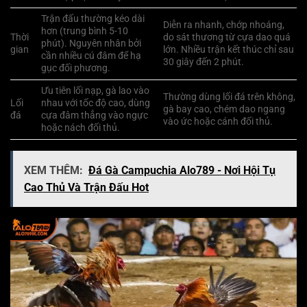
Trận đấu thường kéo dài
Diễn ra nhanh, chớp nhoáng,
hơn (trung bình 5-10
Thời
do sát thương từ cựa dao quá
phút). Nguyên nhân bởi
gian
lớn. Nhiều trận kết thúc chỉ sau
cần nhiều cú đâm để hạ
30 giây đến 2 phút.
gục đối phương.
Ưu tiên lối nạp, gà lao vào
Thường dùng lối đá trên không,
Lối
nhau với tốc độ cao, dùng
gà bay cao, chém dao ngang
đá
cựa đâm thẳng vào ngực
vào ức hoặc cánh đối thủ.
hoặc nách đối thủ.
XEM THÊM:
Đá Gà Campuchia Alo789 - Nơi Hội Tụ
Cao Thủ Và Trận Đấu Hot