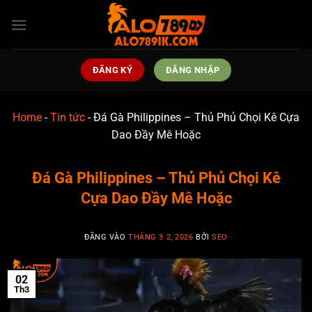
Bỏ
qua
nội
dung
ĐĂNG KÝ
ĐĂNG NHẬP
Home
-
Tin tức
-
Đá Gà Philippines – Thủ Phủ Chọi Kê Cựa
Dao Đầy Mê Hoặc
Đá Gà Philippines – Thủ Phủ Chọi Kê
Cựa Dao Đầy Mê Hoặc
ĐĂNG VÀO
THÁNG 3 2, 2026
BỞI
SEO
02
Th3