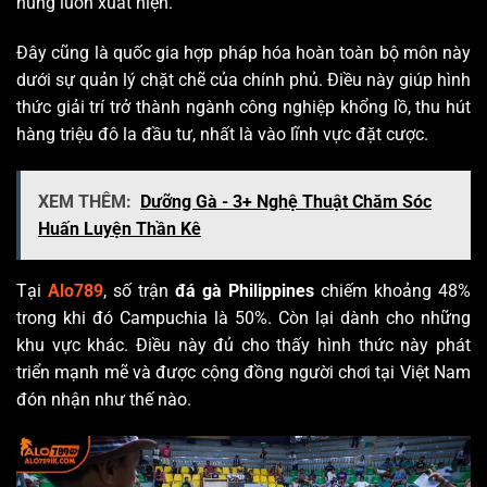
hùng luôn xuất hiện.
Đây cũng là quốc gia hợp pháp hóa hoàn toàn bộ môn này
dưới sự quản lý chặt chẽ của chính phủ. Điều này giúp hình
thức giải trí trở thành ngành công nghiệp khổng lồ, thu hút
hàng triệu đô la đầu tư, nhất là vào lĩnh vực đặt cược.
XEM THÊM:
Dưỡng Gà - 3+ Nghệ Thuật Chăm Sóc
Huấn Luyện Thần Kê
Tại
Alo789
, số trận
đá gà Philippines
chiếm khoảng 48%
trong khi đó Campuchia là 50%. Còn lại dành cho những
khu vực khác. Điều này đủ cho thấy hình thức này phát
triển mạnh mẽ và được cộng đồng người chơi tại Việt Nam
đón nhận như thế nào.