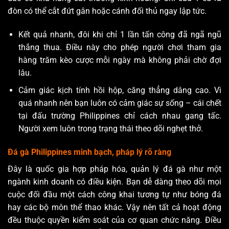
đòn có thể cắt đứt gân hoặc cánh đối thủ ngay lập tức.
Kết quả nhanh, đôi khi chỉ 1 lần tấn công đã ngã ngũ
thắng thua. Điều này cho phép người chơi tham gia
hàng trăm kèo cược mỗi ngày mà không phải chờ đợi
lâu.
Cảm giác kịch tính hồi hộp, căng thẳng dâng cao. Vì
quá nhanh nên bạn luôn có cảm giác sự sống – cái chết
tại đấu trường Philippines chỉ cách nhau gang tấc.
Người xem luôn trong trạng thái theo dõi nghẹt thở.
Đá gà Philippines minh bạch, pháp lý rõ ràng
Đây là quốc gia hợp pháp hóa, quản lý đá gà như một
ngành kinh doanh có điều kiện. Bạn dễ dàng theo dõi mọi
cuộc đối đầu một cách công khai tương tự như bóng đá
hay các bộ môn thể thao khác. Vậy nên tất cả hoạt động
đều thuộc quyền kiểm soát của cơ quan chức năng. Điều