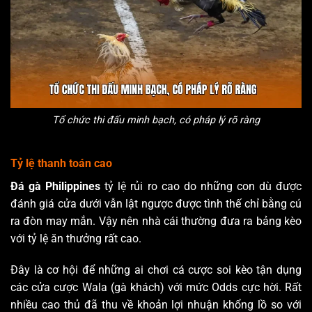
Tổ chức thi đấu minh bạch, có pháp lý rõ ràng
Tỷ lệ thanh toán cao
Đá gà Philippines
tỷ lệ rủi ro cao do những con dù được
đánh giá cửa dưới vẫn lật ngược được tình thế chỉ bằng cú
ra đòn may mắn. Vậy nên nhà cái thường đưa ra bảng kèo
với tỷ lệ ăn thưởng rất cao.
Đây là cơ hội để những ai chơi cá cược soi kèo tận dụng
các cửa cược Wala (gà khách) với mức Odds cực hời. Rất
nhiều cao thủ đã thu về khoản lợi nhuận khổng lồ so với