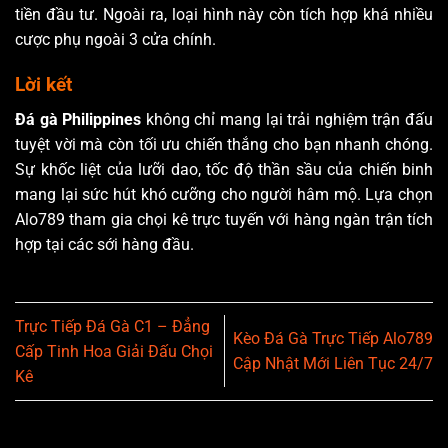
tiền đầu tư. Ngoài ra, loại hình này còn tích hợp khá nhiều
cược phụ ngoài 3 cửa chính.
Lời kết
Đá gà Philippines
không chỉ mang lại trải nghiệm trận đấu
tuyệt vời mà còn tối ưu chiến thắng cho bạn nhanh chóng.
Sự khốc liệt của lưỡi dao, tốc độ thần sầu của chiến binh
mang lại sức hút khó cưỡng cho người hâm mộ. Lựa chọn
Alo789 tham gia chọi kê trực tuyến với hàng ngàn trận tích
hợp tại các sới hàng đầu.
Trực Tiếp Đá Gà C1 – Đẳng
Kèo Đá Gà Trực Tiếp Alo789
Cấp Tinh Hoa Giải Đấu Chọi
Cập Nhật Mới Liên Tục 24/7
Kê