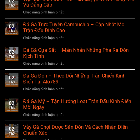
02
Gà
Giải
Và Đẳng Cấp
Th3
Online
Trí
Chức năng bình luận bị tắt
ở
Hiệu
Đỉnh
Trại
Quả
Cao
Gà
Đá Gà Trực Tuyến Campuchia – Cập Nhật Mọi
Với
02
Nhân
Top
Trận Đấu Đỉnh Cao
Th3
Cần
Chiến
Chức năng bình luận bị tắt
ở
Thơ
Thuật
Đá
–
Từ
Gà
Đá Gà Cựa Sắt – Mãn Nhãn Những Pha Ra Đòn
Lò
Cao
02
Trực
Luyện
Kịch Tính
Thủ
Th3
Tuyến
Chiến
Chức năng bình luận bị tắt
ở
Campuchia
Kê
Đá
–
Uy
Gà
Đá Gà Đòn – Theo Dõi Những Trận Chiến Kinh
Cập
Tín
02
Cựa
Nhật
Điển Tại Alo789
Và
Th3
Sắt
Mọi
Đẳng
Chức năng bình luận bị tắt
ở
–
Trận
Cấp
Đá
Mãn
Đấu
Gà
Đá Gà Mỹ – Tận Hưởng Loạt Trận Đấu Kinh Điển
Nhãn
Đỉnh
02
Đòn
Những
Mỗi Ngày
Cao
Th3
–
Pha
Chức năng bình luận bị tắt
ở
Theo
Ra
Đá
Dõi
Đòn
Gà
Vảy Gà Chọi Được Săn Đón Và Cách Nhận Diện
Những
Kịch
02
Mỹ
Trận
Chuẩn Xác
Tính
Th3
–
Chiến