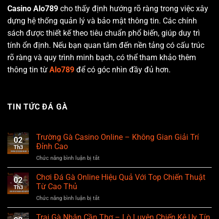
Casino Alo789
cho thấy định hướng rõ ràng trong việc xây
dựng hệ thống quản lý và bảo mật thông tin. Các chính
sách được thiết kế theo tiêu chuẩn phổ biến, giúp duy trì
tính ổn định. Nếu bạn quan tâm đến nền tảng có cấu trúc
rõ ràng và quy trình minh bạch, có thể tham khảo thêm
thông tin từ
Alo789
để có góc nhìn đầy đủ hơn.
TIN TỨC ĐÁ GÀ
Trường Gà Casino Online – Không Gian Giải Trí
02
Đỉnh Cao
Th3
Chức năng bình luận bị tắt
ở
Trường
Gà
Chơi Đá Gà Online Hiệu Quả Với Top Chiến Thuật
02
Casino
Từ Cao Thủ
Th3
Online
Chức năng bình luận bị tắt
ở
–
Chơi
Không
Đá
Trại Gà Nhân Cần Thơ – Lò Luyện Chiến Kê Uy Tín
Gian