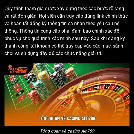
Quy trình tham gia được xây dựng theo các bước rõ ràng
và rất đơn giản. Hội viên cần truy cập đúng link chính thức
và hoàn tất đăng ký thông tin cá nhân theo yêu cầu hệ
thống. Thông tin cung cấp phải đảm bảo chính xác để
phục vụ cho quá trình xác minh sau này. Sau khi đăng ký
thành công, tài khoản có thể truy cập vào các mục, sảnh
chơi và sử dụng đầy đủ các chức năng giải trí.
Tổng quan về casino Alo789