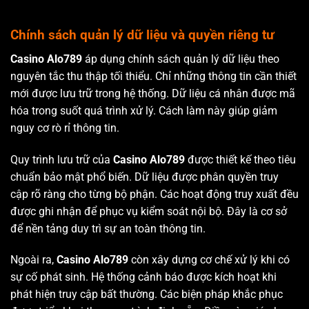
Chính sách quản lý dữ liệu và quyền riêng tư
Casino Alo789
áp dụng chính sách quản lý dữ liệu theo
nguyên tắc thu thập tối thiểu. Chỉ những thông tin cần thiết
mới được lưu trữ trong hệ thống. Dữ liệu cá nhân được mã
hóa trong suốt quá trình xử lý. Cách làm này giúp giảm
nguy cơ rò rỉ thông tin.
Quy trình lưu trữ của
Casino Alo789
được thiết kế theo tiêu
chuẩn bảo mật phổ biến. Dữ liệu được phân quyền truy
cập rõ ràng cho từng bộ phận. Các hoạt động truy xuất đều
được ghi nhận để phục vụ kiểm soát nội bộ. Đây là cơ sở
để nền tảng duy trì sự an toàn thông tin.
Ngoài ra,
Casino Alo789
còn xây dựng cơ chế xử lý khi có
sự cố phát sinh. Hệ thống cảnh báo được kích hoạt khi
phát hiện truy cập bất thường. Các biện pháp khắc phục