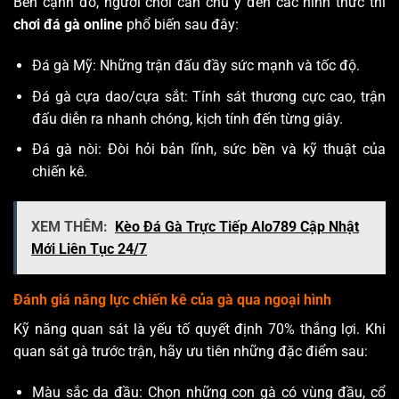
Bên cạnh đó, người chơi cần chú ý đến các hình thức thi
chơi đá gà online
phổ biến sau đây:
Đá gà Mỹ: Những trận đấu đầy sức mạnh và tốc độ.
Đá gà cựa dao/cựa sắt: Tính sát thương cực cao, trận
đấu diễn ra nhanh chóng, kịch tính đến từng giây.
Đá gà nòi: Đòi hỏi bản lĩnh, sức bền và kỹ thuật của
chiến kê.
XEM THÊM:
Kèo Đá Gà Trực Tiếp Alo789 Cập Nhật
Mới Liên Tục 24/7
Đánh giá năng lực chiến kê của gà qua ngoại hình
Kỹ năng quan sát là yếu tố quyết định 70% thắng lợi. Khi
quan sát gà trước trận, hãy ưu tiên những đặc điểm sau:
Màu sắc da đầu: Chọn những con gà có vùng đầu, cổ