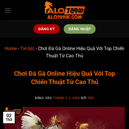
Bỏ
qua
nội
dung
ĐĂNG KÝ
ĐĂNG NHẬP
Home
-
Tin tức
-
Chơi Đá Gà Online Hiệu Quả Với Top Chiến
Thuật Từ Cao Thủ
Chơi Đá Gà Online Hiệu Quả Với Top
Chiến Thuật Từ Cao Thủ
ĐĂNG VÀO
THÁNG 3 2, 2026
BỞI
SEO
02
Th3