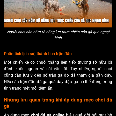
Người chơi cần nắm rõ năng lực thực chiến của gà qua ngoại
hình
Phân tích lịch sử, thành tích trận đấu
Một chiến kê có chuỗi thắng liên tiếp thường sở hữu lối
đánh khôn ngoan và cái vận tốt. Tuy nhiên, người chơi
cũng cần lưu ý đến số trận gà đó đã tham gia gần đây.
Nếu các trận đấu đá gà quá dày đặc, gà có thể đang trong
tình trạng mệt mỏi tiềm ẩn.
Những lưu quan trọng khi áp dụng mẹo chơi đá
gà
Áp dụng mẹo
chơi đá gà online
hiệu quả đòi hỏi sự tỉnh