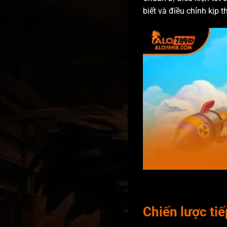
biết và điều chỉnh kịp t
Chiến lược ti