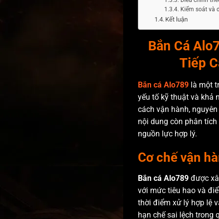
Điều chỉnh th
Kiểm soát và 
Kết luận
Bắn Cá Alo7
Tiếp C
Bắn cá Alo789
là một t
yếu tố kỹ thuật và khả 
cách vận hành, nguyên 
nội dung còn phân tích
nguồn lực hợp lý.
Cơ chế vận hà
Bắn cá Alo789
được xây
với mức tiêu hao và đi
thời điểm xử lý hợp lệ 
hạn chế sai lệch trong 