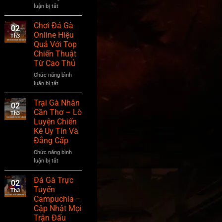
luận bị tắt
ở
Trường
Gà
Chơi Đá Gà
02
Casino
Online Hiệu
Th3
Online
Quả Với Top
–
Chiến Thuật
Không
Từ Cao Thủ
Gian
Giải
Chức năng bình
Trí
luận bị tắt
ở
Đỉnh
Chơi
Cao
Đá
Trại Gà Nhân
02
Gà
Cần Thơ – Lò
Th3
Online
Luyện Chiến
Hiệu
Kê Uy Tín Và
Quả
Đẳng Cấp
Với
Top
Chức năng bình
Chiến
luận bị tắt
ở
Thuật
Trại
Từ
Gà
Đá Gà Trực
02
Cao
Nhân
Tuyến
Th3
Thủ
Cần
Campuchia –
Thơ
Cập Nhật Mọi
–
Trận Đấu
Lò