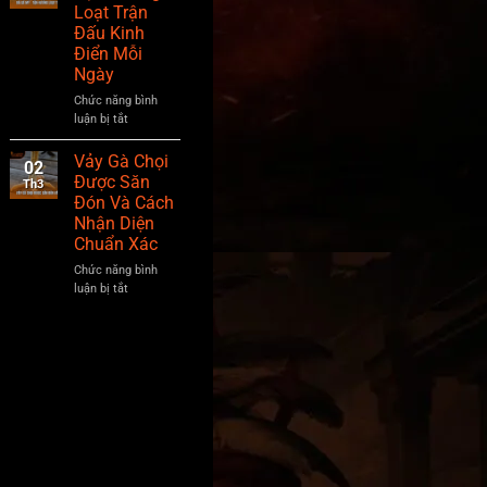
–
Loạt Trận
Theo
Đấu Kinh
Dõi
Điển Mỗi
Những
Ngày
Trận
Chiến
Chức năng bình
Kinh
luận bị tắt
ở
Điển
Đá
Tại
Gà
Vảy Gà Chọi
02
Alo789
Mỹ
Được Săn
Th3
–
Đón Và Cách
Tận
Nhận Diện
Hưởng
Chuẩn Xác
Loạt
Trận
Chức năng bình
Đấu
luận bị tắt
ở
Kinh
Vảy
Điển
Gà
Mỗi
Chọi
Ngày
Được
Săn
Đón
Và
Cách
Nhận
Diện