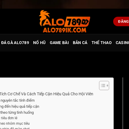
ĐĂNG
ĐÁ GÀ ALO789
NỔ HŨ
GAME BÀI
BẮN CÁ
THỂ THAO
CASIN
Tích Cơ Chế Và Cách Tiếp Cận Hiệu Quả Cho Hội Viên
 nguyên tắc tính điểm
ng đến hiệu quả tiếp cận
 theo từng tình huống
tiêu đơn lẻ
heo nhóm mục tiêu