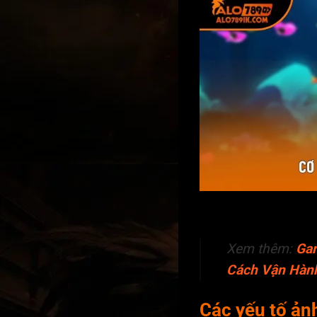
Xem thêm:
Gam
Cách Vận Hàn
Các yếu tố ản