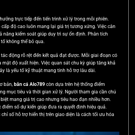
ởng trực tiếp đến tiến trình xử lý trong mỗi phiên.
 cấp độ cao luôn mang lại giá trị tương xứng. Việc cân
ả năng kiểm soát giúp duy trì sự ổn định. Phân tích
u tố không thể bỏ qua.
tác động rõ rệt đến kết quả đạt được. Mỗi giai đoạn có
à mật độ xuất hiện. Việc quan sát chu kỳ giúp tăng khả
y là yếu tố kỹ thuật mang tính hỗ trợ lâu dài.
cơ bản,
bắn cá Alo789
còn dựa trên hệ thống điểm
ng mục tiêu và thời gian xử lý. Người tham gia cần chú
biệt mang giá trị cao nhưng tiêu hao đạn nhiều hơn.
c điểm số dự kiến giúp đưa ra quyết định hiệu quả.
chỉ số hỗ trợ hiển thị trên giao diện là cách tối ưu hóa