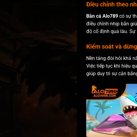
Điều chỉnh theo n
Bắn cá Alo789
có sự th
điều chỉnh nhịp bắn giú
độ cố định quá lâu. Sự l
Kiểm soát và dừng
Nền tảng
đòi hỏi khả n
Việc tiếp tục khi hiệu 
giúp duy trì sự cân bằng