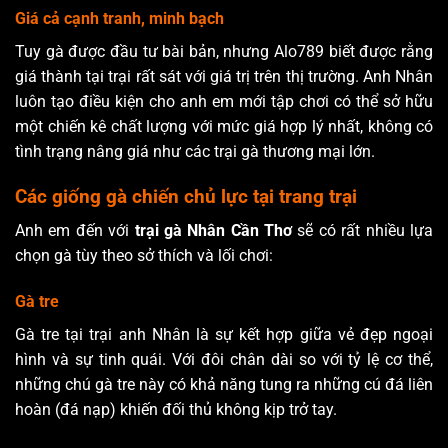
Giá cả cạnh tranh, minh bạch
Tuy gà được đầu tư bài bản, nhưng Alo789 biết được rằng
giá thành tại trại rất sát với giá trị trên thị trường. Anh Nhân
luôn tạo điều kiện cho anh em mới tập chơi có thể sở hữu
một chiến kê chất lượng với mức giá hợp lý nhất, không có
tình trạng nâng giá như các trại gà thương mại lớn.
Các giống gà chiến chủ lực tại trang trại
Anh em đến với
trại gà Nhân Cần Thơ
sẽ có rất nhiều lựa
chọn gà tùy theo sở thích và lối chơi:
Gà tre
Gà tre tại trại anh Nhân là sự kết hợp giữa vẻ đẹp ngoại
hình và sự tinh quái. Với đôi chân dài so với tỷ lệ cơ thể,
những chú gà tre này có khả năng tung ra những cú đá liên
hoàn (đá nạp) khiến đối thủ không kịp trở tay.