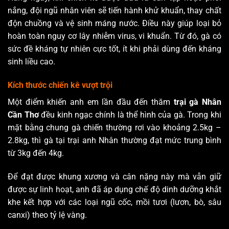
nắng, đội ngũ nhân viên sẽ tiến hành khử khuẩn, thay chất
độn chuồng và vệ sinh máng nước. Điều này giúp loại bỏ
hoàn toàn nguy cơ lây nhiễm virus, vi khuẩn. Từ đó, gà có
sức đề kháng tự nhiên cực tốt, ít khi phải dùng đến kháng
sinh liều cao.
Kích thước chiến kê vượt trội
Một điểm khiến anh em lần đầu đến thăm
trại gà Nhân
Cần Thơ
đều kinh ngạc chính là thể hình của gà. Trong khi
mặt bằng chung gà chiến thường rơi vào khoảng 2.5kg –
2.8kg, thì gà tại trại anh Nhân thường đạt mức trung bình
từ 3kg đến 4kg.
Để đạt được khung xương và cân nặng này mà vẫn giữ
được sự linh hoạt, anh đã áp dụng chế độ dinh dưỡng khắt
khe kết hợp với các loại ngũ cốc, mồi tươi (lươn, bò, sâu
canxi) theo tỷ lệ vàng.