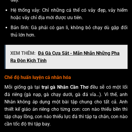
Hệ thống vảy: Chỉ những cá thể có vảy đẹp, vảy hiếm
hoặc vảy chỉ địa mới được ưu tiên.
Bản lĩnh: Gà phải có gan lì, không bỏ chạy dù gặp đối
thủ lớn hơn.
XEM THÊM:
Đá Gà Cựa Sắt - Mãn Nhãn Những Pha
Ra Đòn Kịch Tính
Chế độ huấn luyện cá nhân hóa
Mỗi giống gà tại
trại gà Nhân Cần Thơ
đều sẽ có một lối
đá riêng (gà nạp, gà chạy dưới, gà đá vỉa…). Vì thế, anh
Nhân không áp dụng một bài tập chung cho tất cả. Anh
thiết kế giáo án riêng cho từng con: con nào thiếu bền thì
tập chạy lồng, con nào thiếu lực đá thì tập tạ chân, con nào
cần tốc độ thì tập bay.