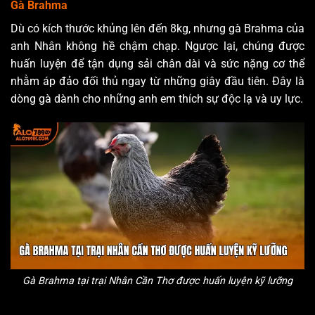
Gà Brahma
Dù có kích thước khủng lên đến 8kg, nhưng gà Brahma của
anh Nhân không hề chậm chạp. Ngược lại, chúng được
huấn luyện để tận dụng sải chân dài và sức nặng cơ thể
nhằm áp đảo đối thủ ngay từ những giây đầu tiên. Đây là
dòng gà dành cho những anh em thích sự độc lạ và uy lực.
Gà Brahma tại trại Nhân Cần Thơ được huấn luyện kỹ lưỡng