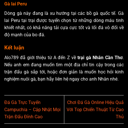
Gà lai Peru
Dòng gà này đang là xu hướng tại các bồ gà quốc tế. Gà
lai Peru tại trại được tuyển chọn từ những dòng máu tinh
khiết nhất, có khả năng tải cựa cực tốt và lối đá vô đối về
độ mạnh của bo đá.
Kết luận
Alo789 đã giới thiệu từ A đến Z về
trại gà Nhân Cần Thơ
.
Nếu anh em đang muốn tìm một địa chỉ tin cậy trong các
trận đấu gà sắp tới, hoặc đơn giản là muốn học hỏi kinh
nghiệm nuôi gà, bạn hãy liên hệ ngay cho anh Nhân nhé.
Đá Gà Trực Tuyến
Chơi Đá Gà Online Hiệu Quả
Campuchia – Cập Nhật Mọi
Với Top Chiến Thuật Từ Cao
Trận Đấu Đỉnh Cao
Thủ