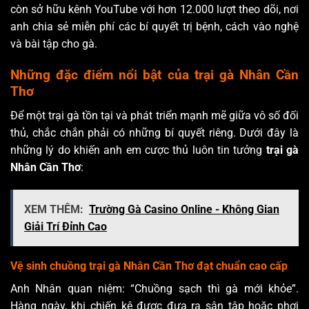
còn sở hữu kênh YouTube với hơn 12.000 lượt theo dõi, nơi
anh chia sẻ miễn phí các bí quyết trị bệnh, cách vào nghệ
và bài tập cho gà.
Những đặc điểm nổi bật của trại gà Nhân Cần
Thơ
Để một trại gà tồn tại và phát triển mạnh mẽ giữa vô số đối
thủ, chắc chắn phải có những bí quyết riêng. Dưới đây là
những lý do khiến anh em cược thủ luôn tin tưởng
trại gà
Nhân Cần Thơ
:
XEM THÊM:
Trường Gà Casino Online - Không Gian
Giải Trí Đỉnh Cao
Vệ sinh chuồng trại gà Nhân Cần Thơ đạt chuẩn cao cấp
Anh Nhân quan niệm: “Chuồng sạch thì gà mới khỏe”.
Hàng ngày, khi chiến kê được đưa ra sân tập hoặc phơi