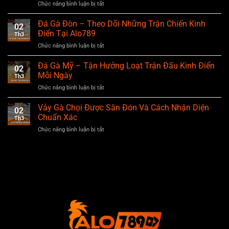
Chức năng bình luận bị tắt
ở
Campuchia
Kê
Đá
–
Uy
Gà
Đá Gà Đòn – Theo Dõi Những Trận Chiến Kinh
Cập
Tín
02
Cựa
Nhật
Điển Tại Alo789
Và
Th3
Sắt
Mọi
Đẳng
Chức năng bình luận bị tắt
ở
–
Trận
Cấp
Đá
Mãn
Đấu
Gà
Đá Gà Mỹ – Tận Hưởng Loạt Trận Đấu Kinh Điển
Nhãn
Đỉnh
02
Đòn
Những
Mỗi Ngày
Cao
Th3
–
Pha
Chức năng bình luận bị tắt
ở
Theo
Ra
Đá
Dõi
Đòn
Gà
Vảy Gà Chọi Được Săn Đón Và Cách Nhận Diện
Những
Kịch
02
Mỹ
Trận
Chuẩn Xác
Tính
Th3
–
Chiến
Chức năng bình luận bị tắt
ở
Tận
Kinh
Vảy
Hưởng
Điển
Gà
Loạt
Tại
Chọi
Trận
Alo789
Được
Đấu
Săn
Kinh
Đón
Điển
Và
Mỗi
Cách
Ngày
Nhận
Diện
Chuẩn