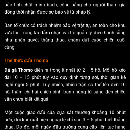
bảo tính chất minh bạch, công bằng cho người tham gia
đồng thời nhận được sự bảo vệ từ pháp lý.
Ban tổ chức có trách nhiệm bảo vệ trật tự, an toàn cho khu
vực thi. Trọng tài đảm nhận vai trò quản lý, điều hành cũng
như phán quyết thắng thua, chấm dứt cuộc chiến cuối
cùng.
Thể thức đấu Thomo
Đá gà Thomo
diễn ra trong ít nhất từ 2 – 5 hồ. Mỗi hồ kéo
dài 10 – 15 phút tùy vào quy định từng sới, thời gian kê
nghỉ ngơi 5 phút. Tuy nhiên, nhiều trận có thể lên đến 10
hồ, thậm chí hai chiến binh tranh hùng từ sáng đến chiều
vẫn chưa biết kết quả.
Một cuộc giao đấu của cựa sắt thường khoảng 10 phút
hơn, đôi khi xuất hiện ngoại lệ chỉ sau 3 – 5 phút biết thắng
thua. Do đó, mỗi ngày đấu trường cung cấp liên tục hàng