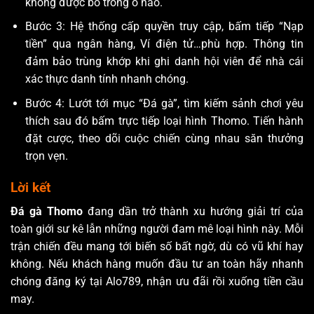
không được bỏ trống ô nào.
Bước 3: Hệ thống cấp quyền truy cập, bấm tiếp “Nạp
tiền” qua ngân hàng, Ví điện tử…phù hợp. Thông tin
đảm bảo trùng khớp khi ghi danh hội viên để nhà cái
xác thực danh tính nhanh chóng.
Bước 4: Lướt tới mục “Đá gà”, tìm kiếm sảnh chơi yêu
thích sau đó bấm trực tiếp loại hình Thomo. Tiến hành
đặt cược, theo dõi cuộc chiến cùng nhau săn thưởng
trọn vẹn.
Lời kết
Đá gà Thomo
đang dần trở thành xu hướng giải trí của
toàn giới sư kê lẫn những người đam mê loại hình này. Mỗi
trận chiến đều mang tới biến số bất ngờ, dù có vũ khí hay
không. Nếu khách hàng muốn đầu tư an toàn hãy nhanh
chóng đăng ký tại Alo789, nhận ưu đãi rồi xuống tiền cầu
may.