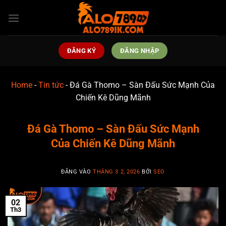
Bỏ
qua
nội
dung
ĐĂNG KÝ
ĐĂNG NHẬP
Home
-
Tin tức
-
Đá Gà Thomo – Sàn Đấu Sức Mạnh Của
Chiến Kê Dũng Mãnh
Đá Gà Thomo – Sàn Đấu Sức Mạnh
Của Chiến Kê Dũng Mãnh
ĐĂNG VÀO
THÁNG 3 2, 2026
BỞI
SEO
02
Th3