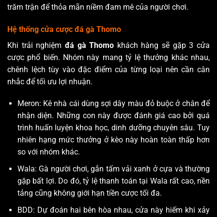
trăm trận để thỏa mãn niềm đam mê của người chơi.
Hệ thống cửa cược đá gà Thomo
Khi trải nghiệm
đá gà Thomo
khách hàng sẽ gặp 3 cửa
cược phổ biến. Nhóm này mang tỷ lệ thưởng khác nhau,
chênh lệch tùy vào đặc điểm của từng loại nên cần cân
nhắc để tối ưu lợi nhuận.
Meron: Kê nhà cái dùng sợi dây màu đỏ buộc ở chân để
nhận diện. Những con này được đánh giá cao bởi quá
trình huấn luyện khoa học, dinh dưỡng chuyên sâu. Tuy
nhiên hạng mức thưởng ở kèo này hoàn toàn thấp hơn
so với nhóm khác.
Wala: Gà người chơi, gắn tấm vải xanh ở cựa và thường
gặp bất lợi. Do đó, tỷ lệ thanh toán tại Wala rất cao, nền
tảng cũng không giới hạn tiền cược tối đa.
BDD: Dự đoán hai bên hòa nhau, cửa này hiếm khi xảy