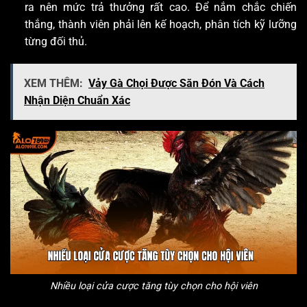
ra nên mức trả thưởng rất cao. Để nắm chắc chiến
thắng, thành viên phải lên kế hoạch, phân tích kỹ lưỡng
từng đối thủ.
XEM THÊM:
Vảy Gà Chọi Được Săn Đón Và Cách
Nhận Diện Chuẩn Xác
Nhiều loại cửa cược tăng tùy chọn cho hội viên