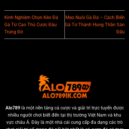
Kinh Nghiệm Chọn Kèo Đá
Mẹo Nuôi Gà Đá – Cách Biến
Gà Từ Cao Thủ Cược Đâu
Gà Tơ Thành Hung Thần Sàn
Trúng Đó
Đấu
Alo789
là một nền tảng cá cược và giải trí trực tuyến được
nhiều người chơi biết đến tại thị trường Việt Nam và khu
vực châu Á. Đây là một nhà cái cung cấp đa dạng các trò