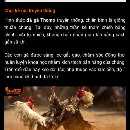
Chọi kê nòi truyền thống
Hình thức
đá gà Thomo
truyền thống, chiến binh là giống
thuần chủng. Tại đây, những thần kê tham chiến bằng
chính cựa tự nhiên, không chấp nhận gian lận bằng cách
gắn vũ khí.
Các con gà được sàng lọc gắt gao, chăm sóc đồng thời
huấn luyện khoa học nhằm kích thích bản năng của chúng.
Trấn đối đầu này kéo dài lâu, phụ thuộc vào sức bền, độ lì
lợm cùng kỹ thuật đá từ kê.