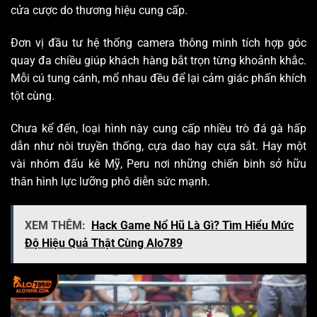
cửa cược do thương hiệu cung cấp.
Đơn vị đầu tư hệ thống camera thông minh tích hợp góc
quay đa chiều giúp khách hàng bắt trọn từng khoảnh khắc.
Mỗi cú tung cánh, mổ nhau đều để lại cảm giác phấn khích
tột cùng.
Chưa kể đến, loại hình này cung cấp nhiều trò đá gà hấp
dẫn như nòi truyền thống, cựa dao hay cựa sắt. Hay một
vài nhóm đấu kê Mỹ, Peru nơi những chiến binh sở hữu
thân hình lực lưỡng phô diễn sức mạnh.
XEM THÊM:
Hack Game Nổ Hũ Là Gì? Tìm Hiểu Mức
Độ Hiệu Quả Thật Cùng Alo789